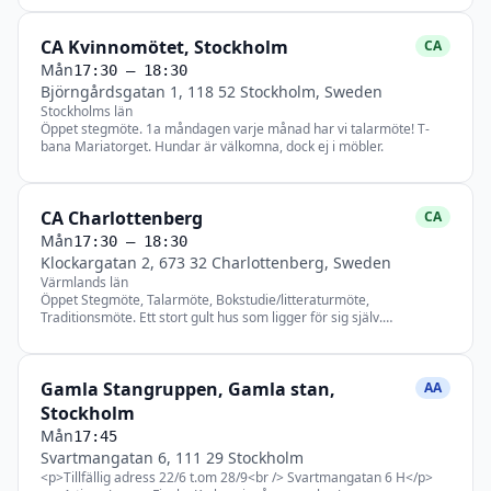
torsdagen i månaden 18:00.</p> <p>Måndag 17.30 - 18.30
Mansmöte</p> <p>Måndag 19:00 - 20:00 Kom till tro</p>
CA Kvinnomötet, Stockholm
<p>Tisdag 18:00-19:00 | AA:s traditioner</p> <p>Onsdag
CA
19:00- 20:00 Temamöte (öppet)</p> <p>Torsdag 12:00-13:00
Mån
17:30
– 18:30
| Steg (öppet)</p> <p>Torsdag 18:00-19:00 | 10:e Steget</p>
Björngårdsgatan 1, 118 52 Stockholm, Sweden
<p>Fredag 18:00-19:00 | Stora boken</p> <p>Lördag
Stockholms län
12:00-13:00 | 9:e Stegets löften</p> <p>Lördag 18:00 - 19:00
Öppet stegmöte. 1a måndagen varje månad har vi talarmöte! T-
Litteratur</p> <p>Söndag 10:00-11:00 | Online-möte (öppet)
bana Mariatorget. Hundar är välkomna, dock ej i möbler.
Anslut via länk ovan</p> <p>Söndag 18:00-19:00 | AA:s 12
Steg (öppet)<span style="font-size: clamp(14px, 0.38vw + 10.51px,
16px);">möte</span></p>
CA Charlottenberg
CA
Mån
17:30
– 18:30
Klockargatan 2, 673 32 Charlottenberg, Sweden
Värmlands län
Öppet Stegmöte, Talarmöte, Bokstudie/litteraturmöte,
Traditionsmöte. Ett stort gult hus som ligger för sig själv.
Välkommen!
Gamla Stangruppen, Gamla stan,
AA
Stockholm
Mån
17:45
Svartmangatan 6, 111 29 Stockholm
<p>Tillfällig adress 22/6 t.om 28/9<br /> Svartmangatan 6 H</p>