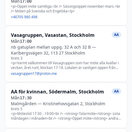
Mån
17:00
<p>Öppet möte samtliga.<br /> Säsongsöppet november-mars.<br
/> Möten på Svenska och Engelska</p>
+46705 980 498
Vasagruppen, Vasastan, Stockholm
AA
Mån
17:00
nb gatuplan mellan uppg. 32 A och 32 B
—
Karlbergsvägen 32, 113 27 Stockholm
Krets 3
<p>Varmt välkommen till Vasagruppen som har möte alla kvällar i
veckan, året runt, klockan 17-18. Lokalen är vanligen öppen från
16:30 till 18:30, då nästa grupp tar vid.</p> <p>Plats: Liten dörr
vasagruppen17@proton.me
med en liten graverad mässingsplåt - “Bill och Bobs vänner”,
ingång från gatan. 32 B nb, mellan Karlbergsvägen 32A och 32B.
</p> <p>Öppna möten på Tisdagar och Lördagar, alla andra dagar
AA för kvinnan, Södermalm, Stockholm
slutna möten.</p> <p>Talarmöte: Sista söndagen varje månad.</p>
AA
<p>Praktiskt möte: 1:a torsdagen i månaden. Mötet inleds med
Mån
17:30
praktiskt möte och övergår därefter i ordinarie möte.</p>
Malmgården
—
Kristinehovsgatan 2, Stockholm
<p>Tema-schema:<br /> Måndag: Stegmöte<br /> Tisdag: Valfritt
Krets 5
tema<br /> Onsdag: Meditation<br /> Torsdag: Traditionsmöte<br
<p>Mötestid 17:30 - 19:00<br /> <strong>Talarmöte</strong> sista
/> Fredag: Stegmöte<br /> Lördag: Leva Nykter<br /> Söndag: 1:a
måndagen i månaden<br /> <strong>Öppet möte</strong> andra
Steget.</p>
måndagen i månaden</p>