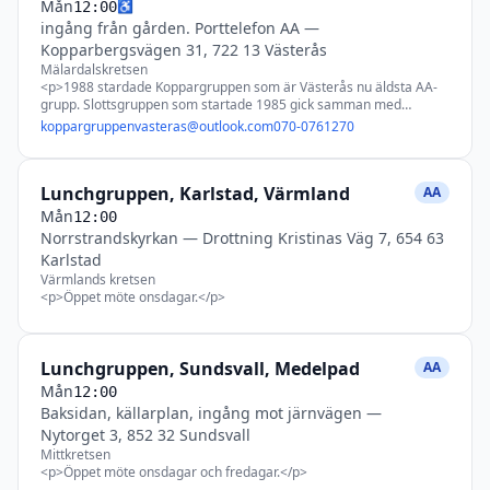
Mån
♿
12:00
ingång från gården. Porttelefon AA
—
Kopparbergsvägen 31, 722 13 Västerås
Mälardalskretsen
<p>1988 stardade Koppargruppen som är Västerås nu äldsta AA-
grupp. Slottsgruppen som startade 1985 gick samman med
Koppargruppen 2001. Koppargruppen finns i centrala Västerås,
koppargruppenvasteras@outlook.com
070-0761270
snett emot Växhuset på Kopparbergsvägen, med ingång från
baksidan.</p>
Lunchgruppen, Karlstad, Värmland
AA
Mån
12:00
Norrstrandskyrkan
—
Drottning Kristinas Väg 7, 654 63
Karlstad
Värmlands kretsen
<p>Öppet möte onsdagar.</p>
Lunchgruppen, Sundsvall, Medelpad
AA
Mån
12:00
Baksidan, källarplan, ingång mot järnvägen
—
Nytorget 3, 852 32 Sundsvall
Mittkretsen
<p>Öppet möte onsdagar och fredagar.</p>