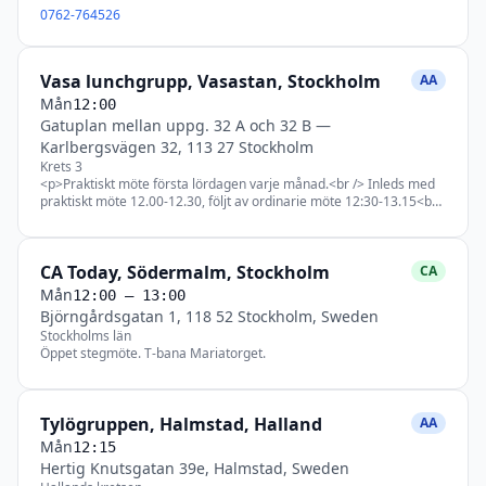
Kvinnomöte<br /> Tors kl. 19 = Meditationsmöte<br /> Fre kl 12 =
0762-764526
Tema Leva nykter<br /> Lör kl. 10 = Traditione<br /> Sön kl. 10 =
Steg</p> <p>Sista fredagen i månaden kl. 19.00, speakermöte
(öppet möte).</p>
Vasa lunchgrupp, Vasastan, Stockholm
AA
Mån
12:00
Gatuplan mellan uppg. 32 A och 32 B
—
Karlbergsvägen 32, 113 27 Stockholm
Krets 3
<p>Praktiskt möte första lördagen varje månad.<br /> Inleds med
praktiskt möte 12.00-12.30, följt av ordinarie möte 12:30-13.15<br
/> Sista lördagen i månaden talarmöte.</p>
CA Today, Södermalm, Stockholm
CA
Mån
12:00
– 13:00
Björngårdsgatan 1, 118 52 Stockholm, Sweden
Stockholms län
Öppet stegmöte. T-bana Mariatorget.
Tylögruppen, Halmstad, Halland
AA
Mån
12:15
Hertig Knutsgatan 39e, Halmstad, Sweden