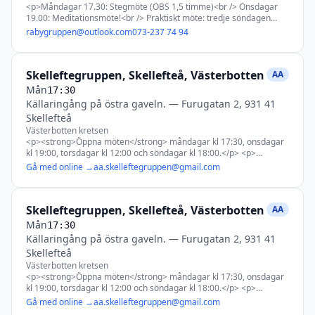
<p>Måndagar 17.30: Stegmöte (OBS 1,5 timme)<br /> Onsdagar
öppnar 18.00.</p> <p>Lördag 19.00-20.00 Temamöte som inleds
19.00: Meditationsmöte!<br /> Praktiskt möte: tredje söndagen
med 10 minuter meditation.<br /> Lördag 20:30
varje månad.</p>
Meditationsmöte</p> <p>Talarmöten sista torsdagen varje månad
rabygruppen@outlook.com
073-237 74 94
kl. 19:00.</p> <p><b>Praktiskt möte</b> första måndagen i
månaden<br /> <b>Gruppsamvetsmöte</b> 3:e måndagen i
månaden i februari, maj, augusti och november</p> <p
Skelleftegruppen, Skellefteå, Västerbotten
AA
class="x_MsoNormal">
Mån
17:30
Källaringång på östra gaveln.
—
Furugatan 2, 931 41
Skellefteå
Västerbotten kretsen
<p><strong>Öppna möten</strong> måndagar kl 17:30, onsdagar
kl 19:00, torsdagar kl 12:00 och söndagar kl 18:00.</p> <p>
<strong>Praktiskt möte</strong> första torsdagen varje månad kl
Gå med online →
aa.skelleftegruppen@gmail.com
18:00.<br /> <strong>Gruppsamvetsmöte</strong> tredje
torsdagen i månaden 18:00.</p> <p>Måndag 17.30 - 18.30
Mansmöte</p> <p>Måndag 19:00 - 20:00 Kom till tro</p>
Skelleftegruppen, Skellefteå, Västerbotten
<p>Tisdag 18:00-19:00 | AA:s traditioner</p> <p>Onsdag
AA
19:00- 20:00 Temamöte (öppet)</p> <p>Torsdag 12:00-13:00
Mån
17:30
| Steg (öppet)</p> <p>Torsdag 18:00-19:00 | 10:e Steget</p>
Källaringång på östra gaveln.
—
Furugatan 2, 931 41
<p>Fredag 18:00-19:00 | Stora boken</p> <p>Lördag
Skellefteå
12:00-13:00 | 9:e Stegets löften</p> <p>Lördag 18:00 - 19:00
Litteratur</p> <p>Söndag 10:00-11:00 | Online-möte (öppet)
Västerbotten kretsen
Anslut via länk ovan</p> <p>Söndag 18:00-19:00 | AA:s 12
<p><strong>Öppna möten</strong> måndagar kl 17:30, onsdagar
Steg (öppet)<span style="font-size: clamp(14px, 0.38vw + 10.51px,
kl 19:00, torsdagar kl 12:00 och söndagar kl 18:00.</p> <p>
16px);">möte</span></p>
<strong>Praktiskt möte</strong> första torsdagen varje månad kl
Gå med online →
aa.skelleftegruppen@gmail.com
18:00.<br /> <strong>Gruppsamvetsmöte</strong> tredje