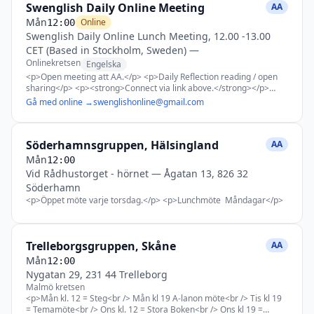
Swenglish Daily Online Meeting
/> Mån kl 19.00 = Stegstudier. Stora Boken. (Öppet möte)<br /> Tis
AA
kl 19.00 = Meditationsmöte<br /> Ons kl 12.00 = Utan tema<br />
Mån
Online
12:00
Ons kl 19.00-20:15 = Steg 1,2,3. 12 steg &amp; 12 traditioner.<br />
Swenglish Daily Online Lunch Meeting, 12.00 -13.00
Tor kl 12.00 = Kom till tro<br /> Tor kl 19.00 = Steg, Traditioner och
CET (Based in Stockholm, Sweden)
—
AA historia.<br /> Fre kl 12.00 = Tema: Som Bill ser det.<br /> Fre kl
19.00 = Tema andlighet. Talare första fredagen i månaden som då
Onlinekretsen
Engelska
är öppet möte och hybrid. Lör kl 12.00 = Tema Löftena<br /> Lör Kl
<p>Open meeting att AA.</p> <p>Daily Reflection reading / open
19.00 Återfallssignaler.<br /> Sön kl 10.00 = Som Bill ser det<br />
sharing</p> <p><strong>Connect via link above.</strong></p>
Sön 16.00 = Leva nykter<br /> Sön 19.00 = Burken</p>
<p>ZOOM ID: 868 6754 7340</p>
Gå med online →
swenglishonline@gmail.com
Söderhamnsgruppen, Hälsingland
AA
Mån
12:00
Vid Rådhustorget - hörnet
—
Ågatan 13, 826 32
Söderhamn
<p>Öppet möte varje torsdag.</p> <p>Lunchmöte Måndagar</p>
Trelleborgsgruppen, Skåne
AA
Mån
12:00
Nygatan 29, 231 44 Trelleborg
Malmö kretsen
<p>Mån kl. 12 = Steg<br /> Mån kl 19 A-lanon möte<br /> Tis kl 19
= Temamöte<br /> Ons kl. 12 = Stora Boken<br /> Ons kl 19 =