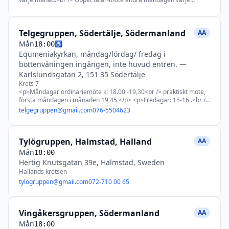
månad.<br /> Öppet möte tredje torsdagen varje månad.</p>
Telgegruppen, Södertälje, Södermanland
AA
Mån
♿
18:00
Equmeniakyrkan, måndag/lördag/ fredag i
bottenvåningen ingången, inte huvud entren.
—
Karlslundsgatan 2, 151 35 Södertälje
Krets 7
<p>Måndagar ordinariemöte kl 18.00 -19,30<br /> praktiskt möte,
första måndagen i månaden 19,45.</p> <p>Fredagar: 15-16 .<br />
Lördagar fortsatt samma tid : kl 10.00-11,30</p> <p>lokalen
telgegruppen@gmail.com
076-5504623
öppnas 60 min före mötet börjar.</p> <p>
<strong>Telefon</strong>: <span data-olk-copy-
source="MessageBody">076-5504623</span></p>
Tylögruppen, Halmstad, Halland
AA
Mån
18:00
Hertig Knutsgatan 39e, Halmstad, Sweden
Hallands kretsen
tylogruppen@gmail.com
072-710 00 65
Vingåkersgruppen, Södermanland
AA
Mån
18:00