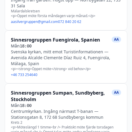
31 Sala
Mälardalskretsen
<p>Öppet möte första måndagen varje månad.</p>
aasilvergruppen@gmail.com
072 840 20 62
Sinnesrogruppen Fuengirola, Spanien
AA
Mån
18:00
Svenska kyrkan, mitt emot Turistinformationen
—
Avenida Alcalde Clemente Díaz Ruiz 4, Fuengirola,
Málaga, Spain
<p><strong>Öppet möte</strong> vid behov</p>
+46 733 254640
Sinnesrogruppen Sumpan, Sundbyberg,
AA
Stockholm
Mån
18:00
Centrumkyrkan. Ingång närmast T-banan
—
Stationsgatan 8, 172 68 Sundbybergs kommun
Krets 2
<p>Möteslängd 1 timme<br /> Praktiskt möte fjärde torsdagen
varje månad.<br /> Öppet talar-möte andra måndagen varje