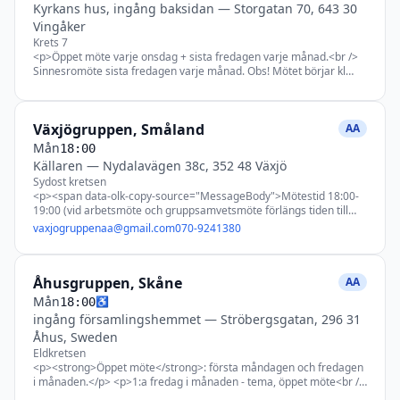
Kyrkans hus, ingång baksidan
—
Storgatan 70, 643 30
Vingåker
Krets 7
<p>Öppet möte varje onsdag + sista fredagen varje månad.<br />
Sinnesromöte sista fredagen varje månad. Obs! Mötet börjar kl
19:00</p>
Växjögruppen, Småland
AA
Mån
18:00
Källaren
—
Nydalavägen 38c, 352 48 Växjö
Sydost kretsen
<p><span data-olk-copy-source="MessageBody">Mötestid 18:00-
19:00 (vid arbetsmöte och gruppsamvetsmöte förlängs tiden till
19:30)<br /> Mån = Stegmöte (öppet möte)</span><br aria-
vaxjogruppenaa@gmail.com
070-9241380
hidden="true" /><span data-olk-copy-source="MessageBody">Ons
= Traditionsmöte (Arbetsmöte första onsdagen varje månad)<br />
(Gruppsamvetsmöte sista onsdagen var tredje månad. Januari,
Åhusgruppen, Skåne
april, juli, oktober)<br /> Fre = Stora boken</span></p>
AA
Mån
♿
18:00
ingång församlingshemmet
—
Ströbergsgatan, 296 31
Åhus, Sweden
Eldkretsen
<p><strong>Öppet möte</strong>: första måndagen och fredagen
i månaden.</p> <p>1:a fredag i månaden - tema, öppet möte<br />
2:a fredag i månaden - steg<br /> 3:e fredag i månaden -