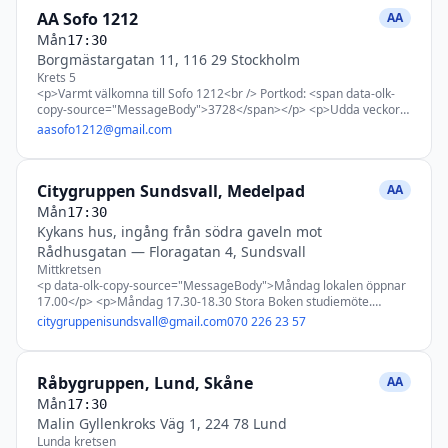
AA Sofo 1212
AA
Mån
17:30
Borgmästargatan 11, 116 29 Stockholm
Krets 5
<p>Varmt välkomna till Sofo 1212<br /> Portkod: <span data-olk-
copy-source="MessageBody">3728</span></p> <p>Udda veckor:
Stora Boken<br /> Jämna veckor: Hjärtats Språk</p> <p>* Vi håller
aasofo1212@gmail.com
till på bottenvåningen i körsalen.<br /> * Praktiskt möte 2:a
Måndagen i månanden kl 17.30 halva mötestiden!</p> <p>Är du ny
till vår grupp eller på AA första gången?<br /> Då är du extra varmt
Citygruppen Sundsvall, Medelpad
välkommen till oss.</p> <p>Fråga eller fundering? Mejla gruppen
AA
nedan.</p> <p>&nbsp;</p>
Mån
17:30
Kykans hus, ingång från södra gaveln mot
Rådhusgatan
—
Floragatan 4, Sundsvall
Mittkretsen
<p data-olk-copy-source="MessageBody">Måndag lokalen öppnar
17.00</p> <p>Måndag 17.30-18.30 Stora Boken studiemöte.
Medtag gärna egen Stora Boken</p> <p>Måndag 19.00-20.00
citygruppenisundsvall@gmail.com
070 226 23 57
Möte med roterande tema (steg, tradition och service)</p>
<p>Tuesday the meeting room opens 18.00</p> <p>Tuesday 19.00-
20.00 SwEnglish – The Big Book discussion meeting with reading in
Råbygruppen, Lund, Skåne
English. It is ok to share in English or Swedish – you don´t need to
AA
speak fluent English– translation is available.</p> <p>Torsdag
Mån
17:30
lokalen öppnar 17.00<br /> Torsdag 17.30-18.30 Traditioner
Malin Gyllenkroks Väg 1, 224 78 Lund
studiemöte.<br /> Torsdag19.00-20.30 längre möte 90 minuter
Lunda kretsen
med 10 minuters paus efter 40 minuter</p> <p>Lördag lokalen