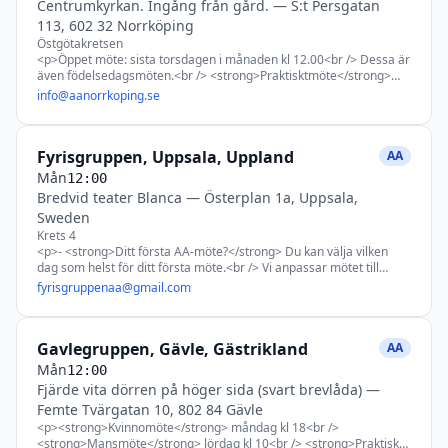
Centrumkyrkan. Ingång från gård.
—
S:t Persgatan
19MAZoztoMe4cEa0FbcRiTRIRIsoU6tsZf2BGTQH9Y3xCgqzF5Zdygg0ER
113, 602 32 Norrköping
0w37gy29V3Fo7NdIPntszBoWZHoMQkrm7VqOmZVkSNzU_pOoHug_Kn_HXN
Östgötakretsen
oHVVaFmeV80TQ8Zthint5JFRoT987FQQhjTt5p0MLcvMipoDAKQwnuCqG2q
<p>Öppet möte: sista torsdagen i månaden kl 12.00<br /> Dessa är
0eoISGyum0JgxhL76CzV1WBg3mdDYZCxpUL-
även födelsedagsmöten.<br /> <strong>Praktisktmöte</strong>
NI4xcX_dmzNONZvvJHoK4-
hålls 1 gång per kvartal</p>
6UFVGF1m4G0p6If_YhHOfXSN3r1DrslX7qyzlRr2moQCoasuYp8Z2DvZANL
info@aanorrkoping.se
href="https://giabcie.r.af.d.sendibt2.com/tr/cl/a4DAZGxdatOgFBX8LhMg
3PX9NFfqXSSHLqbFFO1QU6bxNTW_jJwXyu4CgzuZDwGyQ1B-
hCJVW29kGRUY0fG0UQ6oYrDYsaAcIrVDgQcN1Hdec3oVIP84BSyrtQGo
Fyrisgruppen, Uppsala, Uppland
AA
z9RtlqKZFexbiJrPlE-XbN6_Xtt28AKrO8x55UJJ92-
19MAZoztoMe4cEa0FbcRiTRIRIsoU6tsZf2BGTQH9Y3xCgqzF5Zdygg0ER
Mån
12:00
0w37gy29V3Fo7NdIPntszBoWZHoMQkrm7VqOmZVkSNzU_pOoHug_Kn_HXN
Bredvid teater Blanca
—
Österplan 1a, Uppsala,
oHVVaFmeV80TQ8Zthint5JFRoT987FQQhjTt5p0MLcvMipoDAKQwnuCqG2q
Sweden
0eoISGyum0JgxhL76CzV1WBg3mdDYZCxpUL-
Krets 4
NI4xcX_dmzNONZvvJHoK4-
<p>- <strong>Ditt första AA-möte?</strong> Du kan välja vilken
6UFVGF1m4G0p6If_YhHOfXSN3r1DrslX7qyzlRr2moQCoasuYp8Z2DvZANL
dag som helst för ditt första möte.<br /> Vi anpassar mötet till
target="_blank" rel="nofollow noopener noreferrer" data-
nykomlingar där vi berättar om AA och hur det var för oss.
auth="NotApplicable" data-
fyrisgruppenaa@gmail.com
Nykomlingar är alltid våra viktigaste besökare.</p> <p>-<strong>
linkindex="1">https://maps.app.goo.gl/D9q45UjHHYShhQu16</a>
Slutna möten</strong> är för dig som har en önskan att sluta
</p>
dricka, till skillnad från <strong>öppna m</strong><span
Gavlegruppen, Gävle, Gästrikland
style="font-size: clamp(14px, 10.51px + 0.38vw, 16px);">
AA
<strong>öten</strong> där besökare och anhöriga är välkomna att
Mån
12:00
delta.</span></p> <p>Se schema ovan.<br /> Varmt Välkommen!
Fjärde vita dörren på höger sida (svart brevlåda)
—
</p> <p><strong>Praktiskt möte</strong> första måndagen i varje
Femte Tvärgatan 10, 802 84 Gävle
månad kl:19.00.<br /> <strong>Gruppsamvetsmöten</strong>
under 2026 fyra tillfällen:<br /> Tis 10 mars kl: 19.00<br /> Lör 13
<p><strong>Kvinnomöte</strong> måndag kl 18<br />
juni kl:14.00<br /> Tis 15 sep kl:19.00<br /> Lör 12 dec kl:14.00</p>
<strong>Mansmöte</strong> lördag kl 10<br /> <strong>Praktiskt