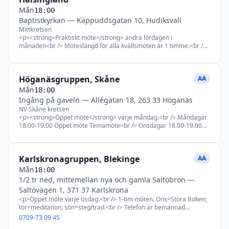
Mån
18:00
Baptistkyrkan
—
Käppuddsgatan 10, Hudiksvall
Mittkretsen
<p><strong>Praktiskt möte</strong> andra lördagen i
månaden<br /> Möteslängd för alla kvällsmöten är 1 timme.<br />
Lunchmöten är 45 min.<br /> Ons kl 18.00 = Slutet stegmöte<br />
Sön kl 18.00 = Kvinnomöte</p>
Höganäsgruppen, Skåne
AA
Mån
18:00
Ingång på gaveln
—
Allégatan 18, 263 33 Höganäs
NV Skåne kretsen
<p><strong>Öppet möte</strong> varje måndag.<br /> Måndagar
18.00-19.00 Öppet möte Temamöte<br /> Onsdagar 18.00-19.00
Slutet möte Litteraturmöte.<br /> Lördagar 10.00-11.00 Slutet möte
Steg och Traditionsmöte</p> <p>Första onsdagen i jämn månad
arbetsmöte och första onsdagen i ojämn månad
Karlskronagruppen, Blekinge
gruppsamvetsmöte.</p>
AA
Mån
18:00
1/2 tr ned, mittemellan nya och gamla Saltöbron
—
Saltövägen 1, 371 37 Karlskrona
<p>Öppet möte varje tisdag.<br /> 1-tim möten. Ons=Stora Boken;
tor=meditation; sön=steg/trad.<br /> Telefon är bemannad
dagligen 30 min innan möte och under hela mötet. Övrig tid,
0709-73 09 45
telefonsvarare. Lämna meddelande så ringer vi tillbaka.</p>