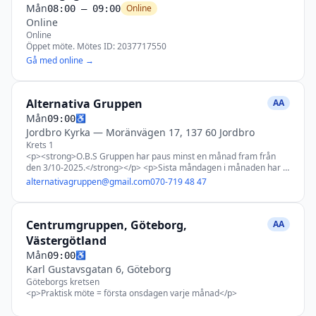
Mån
Online
08:00
– 09:00
Online
Online
Öppet möte. Mötes ID: 2037717550
Gå med online →
Alternativa Gruppen
AA
Mån
♿
09:00
Jordbro Kyrka
—
Moränvägen 17, 137 60 Jordbro
Krets 1
<p><strong>O.B.S Gruppen har paus minst en månad fram från
den 3/10-2025.</strong></p> <p>Sista måndagen i månaden har vi
öppet möte</p>
alternativagruppen@gmail.com
070-719 48 47
Centrumgruppen, Göteborg,
AA
Västergötland
Mån
♿
09:00
Karl Gustavsgatan 6, Göteborg
Göteborgs kretsen
<p>Praktisk möte = första onsdagen varje månad</p>