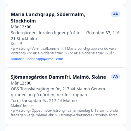
Maria Lunchgrupp, Södermalm,
AA
Stockholm
Mån
12:00
Södergården, lokalen ligger på 4 tr
—
Götgatan 37, 116
21 Stockholm
Krets 5
<p><strong>Varmt välkommen till Maria Lunchgrupp ska du vara!
</strong><br aria-hidden="true" /><br aria-hidden="true" />Vår
grupp har på fredagar ett unikt förstastegs-/nybörjarmöte främst
aamarialunchgrupp@gmail.com
inriktat för dig som känner dig ny, om du är osäker på om du är
alkoholist eller inte varit på AA förut. <br aria-hidden="true" />På
lördagar har vi ett avslappnande meditationsmöte. Kommer du en
Sjömansgården Dammfri, Malmö, Skåne
annan dag och känner att du är i behov av ett
AA
förstastegs-/nybörjarmöte så gör vi om mötet till ett sådant.<br
Mån
12:00
aria-hidden="true" /><br aria-hidden="true" />Du är viktigast i de
OBS Törnskärsgången 9c, 217 44 Malmö Genom
här rummet och det enda misstaget du kan göra i AA är att inte
grinden, in på gården, ner för trappan
—
komma tillbaka, varmt välkommen!</p> <p>&nbsp;</p> <p><br
aria-hidden="true" /><br aria-hidden="true" /></p>
Törnskärsgatan 9c, 217 44 Malmö
Malmö kretsen
<p><strong>Öppet möte</strong> varje måndag kl 19 samt första
fredagen varje månad.<br /> <strong>Arbetsmöte</strong> första
torsdagen varje månad kl 19.00.<br />
<strong>Gruppsamvetsmöte</strong> första torsdagen mars, juni,
sept, dec kl 19.00.</p> <p>Mån kl 12.00 = Dagliga reflektioner<br