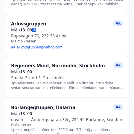
dagar).</p> <p>Litteraturtema Som Bill ser det</p> <p>Praktiskt
möte 1:a måndagen i månaden<br /> Gruppsamvetsmöte sista
måndagen i kvartalet<br /> Öppet möte 3:e måndagen i
månaden</p>
Arlövsgruppen
AA
Mån
♿
18:00
Rapsvägen 70, 232 38 Arlöv
Malmö kretsen
aa_arlovsgruppen@yahoo.com
Beginners Mind, Norrmalm, Stockholm
AA
Mån
18:00
Smala Gränd 5, Stockholm
<p>Talarmöte - en talare läser ur valfri AA-litteratur och delar
sedan sina tankar och reflektioner. Första måndagen varje månad
läser vi AA:s 12 traditioner.</p> <p>Hundar ej välkomna i lokalen.
</p> <p>Kaffe från 17.30 - Välkommen!</p>
Borlängegruppen, Dalarna
AA
Mån
18:00
gaveln
—
Åmbergsgatan 32c, 784 45 Borlänge, Sweden
Dala kretsen
<p><strong>Alla möten den 20/12 tom 7/1 är öppna möten.