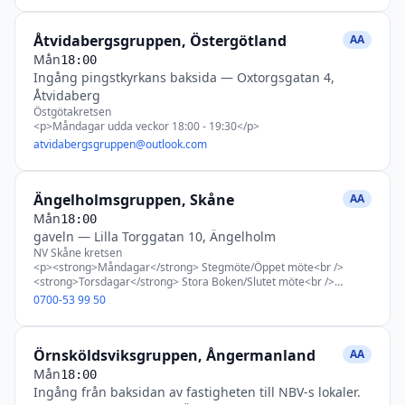
meditation 20 min följt av delgivning<br /> 4:e fredag i månaden -
tradition och ev praktiskt möte<br /> 5:e fredag i månaden - tema
Åtvidabergsgruppen, Östergötland
och ev gruppsamvetsmöte</p>
AA
Mån
18:00
Ingång pingstkyrkans baksida
—
Oxtorgsgatan 4,
Åtvidaberg
Östgötakretsen
<p>Måndagar udda veckor 18:00 - 19:30</p>
atvidabergsgruppen@outlook.com
Ängelholmsgruppen, Skåne
AA
Mån
18:00
gaveln
—
Lilla Torggatan 10, Ängelholm
NV Skåne kretsen
<p><strong>Måndagar</strong> Stegmöte/Öppet möte<br />
<strong>Torsdagar</strong> Stora Boken/Slutet möte<br />
<strong>Fredagar</strong> Temamöte - Leva nykter/Öppet
0700-53 99 50
möte<br /> <strong>Söndagar</strong> Traditionsmöte/Slutet
möte</p>
Örnsköldsviksgruppen, Ångermanland
AA
Mån
18:00
Ingång från baksidan av fastigheten till NBV-s lokaler.