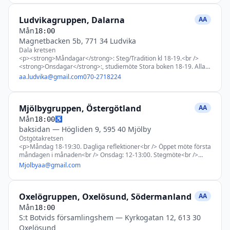
<p>GPS: 56.16502, 15.56938</p>
Ludvikagruppen, Dalarna
AA
Mån
18:00
Magnetbacken 5b, 771 34 Ludvika
Dala kretsen
<p><strong>Måndagar</strong>: Steg/Tradition kl 18-19.<br />
<strong>Onsdagar</strong>:, studiemöte Stora boken 18-19. Alla
välkomna oavsett var man är i boken (ej intern studiegrupp). slutet
aa.ludvika@gmail.com
070-2718224
möte.<br /> Sista onsdag i månad <span data-olk-copy-
source="MessageBody">praktiskt möte 17.30-18.00 innan vanligt
möte 18-19.00 (ej 19.30). från och med onsdag 30 juli.</span><br
Mjölbygruppen, Östergötland
/> <strong>Lördagar</strong>: öppet temamöte1 tim</p>
AA
<p>&nbsp;</p> <p>&nbsp;</p>
Mån
♿
18:00
baksidan
—
Högliden 9, 595 40 Mjölby
Östgötakretsen
<p>Måndag 18-19:30. Dagliga reflektioner<br /> Öppet möte första
måndagen i månaden<br /> Onsdag: 12-13:00. Stegmöte<br />
Torsdag: 18-19:00 Kom till tro<br /> Fredag: 18-19:00. Stora
Mjolbyaa@gmail.com
boken<br /> Lördag: 10:11:00. Traditioner</p> <p>&nbsp;</p>
Oxelögruppen, Oxelösund, Södermanland
AA
Mån
18:00
S:t Botvids församlingshem
—
Kyrkogatan 12, 613 30
Oxelösund