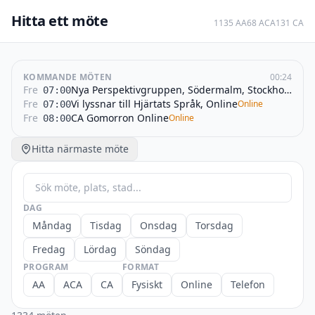
Hitta ett möte
1135
AA
68
ACA
131
CA
KOMMANDE MÖTEN
00:24
Fre
Nya Perspektivgruppen, Södermalm, Stockholm
07:00
Fre
Vi lyssnar till Hjärtats Språk, Online
Online
07:00
Fre
CA Gomorron Online
Online
08:00
Hitta närmaste möte
DAG
Måndag
Tisdag
Onsdag
Torsdag
Fredag
Lördag
Söndag
PROGRAM
FORMAT
AA
ACA
CA
Fysiskt
Online
Telefon