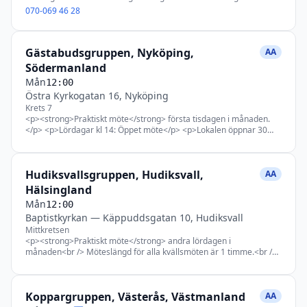
<p>OBS på torsdagar är det öppna kvinnomöten<br />
möte</strong> första tisdagen i månaden kl 18</p> <p>&nbsp;</p>
070-069 46 28
<strong>Andra lördagen</strong> i varje månad öppet möte
kl:14.00 (Talarmöte)<br /> <strong>Fjärde söndagen</strong> i
varje månad öppet kvinnomöte kl:13.00 ( Talarmöte)</p>
Gästabudsgruppen, Nyköping,
<p>&nbsp;</p>
AA
Södermanland
Mån
12:00
Östra Kyrkogatan 16, Nyköping
Krets 7
<p><strong>Praktiskt möte</strong> första tisdagen i månaden.
</p> <p>Lördagar kl 14: Öppet möte</p> <p>Lokalen öppnar 30
minuter innan mötet startar</p> <p>&nbsp;</p>
Hudiksvallsgruppen, Hudiksvall,
AA
Hälsingland
Mån
12:00
Baptistkyrkan
—
Käppuddsgatan 10, Hudiksvall
Mittkretsen
<p><strong>Praktiskt möte</strong> andra lördagen i
månaden<br /> Möteslängd för alla kvällsmöten är 1 timme.<br />
Lunchmöten är 45 min.<br /> Ons kl 18.00 = Slutet stegmöte<br />
Sön kl 18.00 = Kvinnomöte</p>
Koppargruppen, Västerås, Västmanland
AA