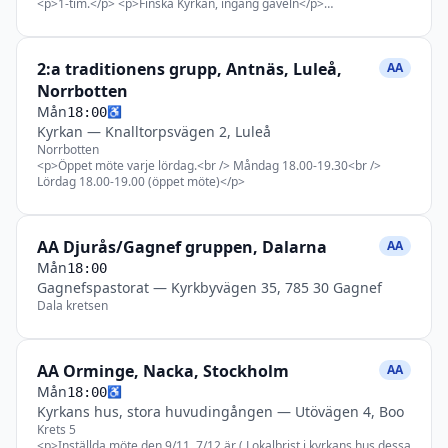
<p>1-tim.</p> <p>Finska Kyrkan, ingång gaveln</p>
<p>Slottsbacken 2 C, Stockholm (Finska Kyrkan, ingång gaveln)
gäller efter den 28/9</p>
2:a traditionens grupp, Antnäs, Luleå,
AA
Norrbotten
Mån
♿
18:00
Kyrkan
—
Knalltorpsvägen 2, Luleå
Norrbotten
<p>Öppet möte varje lördag.<br /> Måndag 18.00-19.30<br />
Lördag 18.00-19.00 (öppet möte)</p>
AA Djurås/Gagnef gruppen, Dalarna
AA
Mån
18:00
Gagnefspastorat
—
Kyrkbyvägen 35, 785 30 Gagnef
Dala kretsen
AA Orminge, Nacka, Stockholm
AA
Mån
♿
18:00
Kyrkans hus, stora huvudingången
—
Utövägen 4, Boo
Krets 5
<p>Inställda möte den 9/11, 7/12 är ( Lokalbrist i kyrkans hus dessa