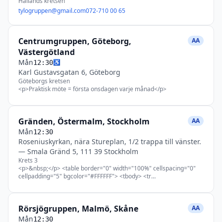
Hallands kretsen
tylogruppen@gmail.com
072-710 00 65
Centrumgruppen, Göteborg,
AA
Västergötland
Mån
♿
12:30
Karl Gustavsgatan 6, Göteborg
Göteborgs kretsen
<p>Praktisk möte = första onsdagen varje månad</p>
Gränden, Östermalm, Stockholm
AA
Mån
12:30
Roseniuskyrkan, nära Stureplan, 1/2 trappa till vänster.
—
Smala Gränd 5, 111 39 Stockholm
Krets 3
<p>&nbsp;</p> <table border="0" width="100%" cellspacing="0"
cellpadding="5" bgcolor="#FFFFFF"> <tbody> <tr
bgcolor="#FFFFFF"> <td width="20" data-olk-copy-
source="MessageBody"></td> <td>Hundar EJ tillåtna i lokalen,
endast servicehundar. Vänligen respektera det.</p> <p>Öppet
Rörsjögruppen, Malmö, Skåne
talarmöte 12:30-13:30 en medlem berättar sin historia i ca 20
AA
minuter, därefter delningar.<br /> Även öppet på helgdagar.<br />
Mån
12:30