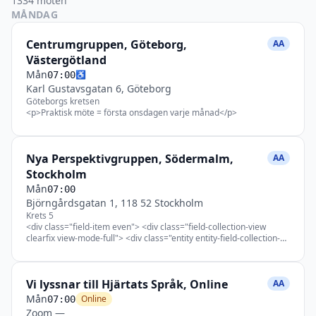
1334
möten
MÅNDAG
Centrumgruppen, Göteborg,
AA
Västergötland
Mån
♿
07:00
Karl Gustavsgatan 6, Göteborg
Göteborgs kretsen
<p>Praktisk möte = första onsdagen varje månad</p>
Nya Perspektivgruppen, Södermalm,
AA
Stockholm
Mån
07:00
Björngårdsgatan 1, 118 52 Stockholm
Krets 5
<div class="field-item even"> <div class="field-collection-view
clearfix view-mode-full"> <div class="entity entity-field-collection-
item field-collection-item-field-custom-field clearfix"> <div
class="content"> <div class="field field-name-field-label field-type-
text field-label-hidden"> <div class="field-items"> <div class="field-
Vi lyssnar till Hjärtats Språk, Online
item even"><strong><span style="font-family: arial, sans-serif;
AA
font-size: clamp(14px, 10.51px + 0.38vw, 16px);">Möten på Nya
Mån
Online
07:00
perspektiv (Björngårdsgatan 1)</span></strong></div> <div></div>
Zoom
—