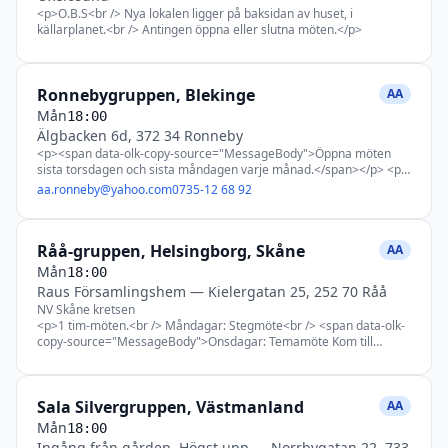
<p>O.B.S<br /> Nya lokalen ligger på baksidan av huset, i
källarplanet.<br /> Antingen öppna eller slutna möten.</p>
Ronnebygruppen, Blekinge
AA
Mån
18:00
Älgbacken 6d, 372 34 Ronneby
<p><span data-olk-copy-source="MessageBody">Öppna möten
sista torsdagen och sista måndagen varje månad.</span></p> <p>
<strong>Arbetsmöte</strong> 20.10 sista torsdagen varje månad.
aa.ronneby@yahoo.com
0735-12 68 92
</p> <p>Måndagar 18.00 = Steg/Tradition/Litteraturmöte<br />
Onsdagar 18:00 = Litteraturmöte<br /> Torsdagar 19.00 = Tema.
<br /> Lördagar 10.00 = Tema.</p> <p>&nbsp;</p>
Råå-gruppen, Helsingborg, Skåne
AA
Mån
18:00
Raus Församlingshem
—
Kielergatan 25, 252 70 Råå
NV Skåne kretsen
<p>1 tim-möten.<br /> Måndagar: Stegmöte<br /> <span data-olk-
copy-source="MessageBody">Onsdagar: Temamöte Kom till
tro</span><br /> Fredagar: Stora boken-möte</p>
Sala Silvergruppen, Västmanland
AA
Mån
18:00
Ingång från gården. Högst upp
—
Norrbygatan 22, 733